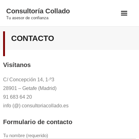
Consultoría Collado
Tu asesor de confianza
EMPRESA
CONTACTO
Noticias
Visítanos
Contacto
C/ Concepción 14, 1-º3
Documentos
28901 – Getafe (Madrid)
Acceder
91 683 64 20
info (@) consultoriacollado.es
Formulario de contacto
Tu nombre (requerido)